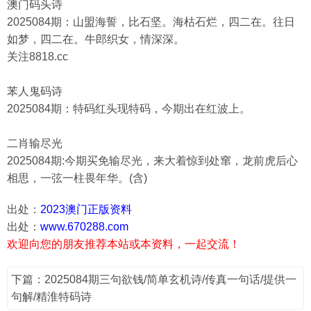
澳门码头诗
2025084期：山盟海誓，比石坚。海枯石烂，四二在。往日
如梦，四二在。牛郎织女，情深深。
关注8818.cc
苯人鬼码诗
2025084期：特码红头现特码，今期出在红波上。
二肖输尽光
2025084期:今期买免输尽光，来大着惊到处窜，龙前虎后心
相思，一弦一柱畏年华。(含)
出处：
2023澳门正版资料
出处：
www.670288.com
欢迎向您的朋友推荐本站或本资料，一起交流！
下篇：2025084期三句欲钱/简单玄机诗/传真一句话/提供一
句解/精淮特码诗