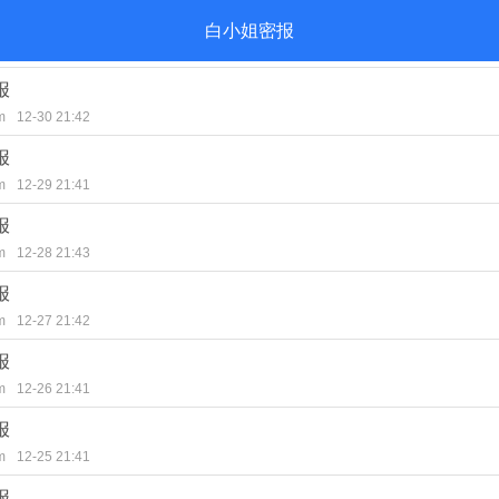
白小姐密报
报
m
12-30 21:42
报
m
12-29 21:41
报
m
12-28 21:43
报
m
12-27 21:42
报
m
12-26 21:41
报
m
12-25 21:41
报