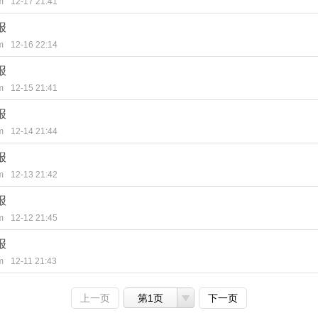
m
12-17 21:41
报
m
12-16 22:14
报
m
12-15 21:41
报
m
12-14 21:44
报
m
12-13 21:42
报
m
12-12 21:45
报
m
12-11 21:43
上一页
第1页
下一页