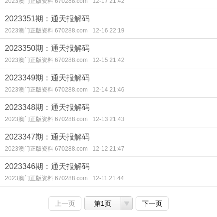
2023澳门正版资料 670288.com
12-17 21:42
2023351期：通天报解码
2023澳门正版资料 670288.com
12-16 22:19
2023350期：通天报解码
2023澳门正版资料 670288.com
12-15 21:42
2023349期：通天报解码
2023澳门正版资料 670288.com
12-14 21:46
2023348期：通天报解码
2023澳门正版资料 670288.com
12-13 21:43
2023347期：通天报解码
2023澳门正版资料 670288.com
12-12 21:47
2023346期：通天报解码
2023澳门正版资料 670288.com
12-11 21:44
上一页
第1页
下一页