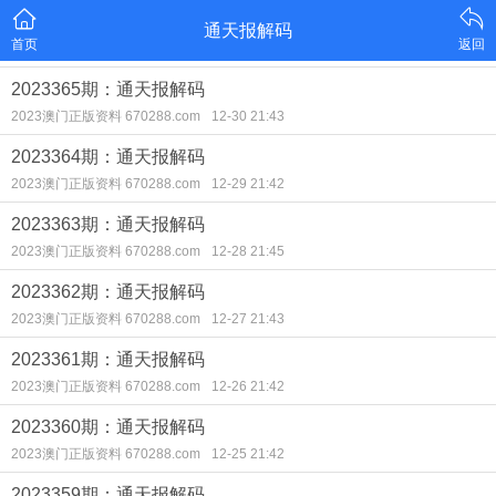
通天报解码
首页
返回
2023365期：通天报解码
2023澳门正版资料 670288.com
12-30 21:43
2023364期：通天报解码
2023澳门正版资料 670288.com
12-29 21:42
2023363期：通天报解码
2023澳门正版资料 670288.com
12-28 21:45
2023362期：通天报解码
2023澳门正版资料 670288.com
12-27 21:43
2023361期：通天报解码
2023澳门正版资料 670288.com
12-26 21:42
2023360期：通天报解码
2023澳门正版资料 670288.com
12-25 21:42
2023359期：通天报解码