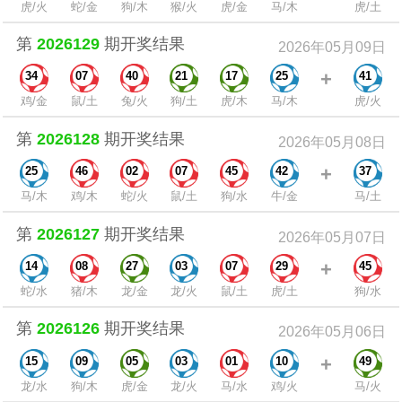
虎/火
蛇/金
狗/木
猴/火
虎/金
马/木
虎/土
第
2026129
期开奖结果
2026年05月09日
+
34
07
40
21
17
25
41
鸡/金
鼠/土
兔/火
狗/土
虎/木
马/木
虎/火
第
2026128
期开奖结果
2026年05月08日
+
25
46
02
07
45
42
37
马/木
鸡/木
蛇/火
鼠/土
狗/水
牛/金
马/土
第
2026127
期开奖结果
2026年05月07日
+
14
08
27
03
07
29
45
蛇/水
猪/木
龙/金
龙/火
鼠/土
虎/土
狗/水
第
2026126
期开奖结果
2026年05月06日
+
15
09
05
03
01
10
49
龙/水
狗/木
虎/金
龙/火
马/水
鸡/火
马/火