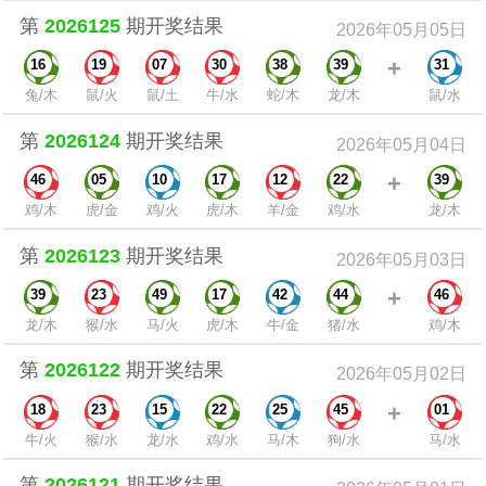
第
2026125
期开奖结果
2026年05月05日
+
16
19
07
30
38
39
31
兔/木
鼠/火
鼠/土
牛/水
蛇/木
龙/木
鼠/水
第
2026124
期开奖结果
2026年05月04日
+
46
05
10
17
12
22
39
鸡/木
虎/金
鸡/火
虎/木
羊/金
鸡/水
龙/木
第
2026123
期开奖结果
2026年05月03日
+
39
23
49
17
42
44
46
龙/木
猴/水
马/火
虎/木
牛/金
猪/水
鸡/木
第
2026122
期开奖结果
2026年05月02日
+
18
23
15
22
25
45
01
牛/火
猴/水
龙/水
鸡/水
马/木
狗/水
马/水
第
2026121
期开奖结果