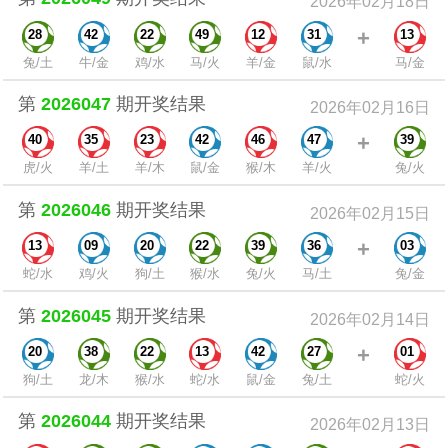
2026年02月18日
+
28
42
22
49
12
31
13
兔/土
牛/金
鸡/水
马/火
羊/金
鼠/水
马/金
第
2026047
期开奖结果
2026年02月16日
+
40
35
23
42
46
47
39
虎/火
羊/土
羊/木
鼠/金
猴/木
羊/火
兔/火
第
2026046
期开奖结果
2026年02月15日
+
13
09
20
22
39
36
03
蛇/水
鸡/火
狗/土
猴/水
兔/火
马/土
兔/金
第
2026045
期开奖结果
2026年02月14日
+
20
38
22
13
42
27
01
狗/土
龙/木
猴/水
蛇/水
鼠/金
兔/土
蛇/火
第
2026044
期开奖结果
2026年02月13日