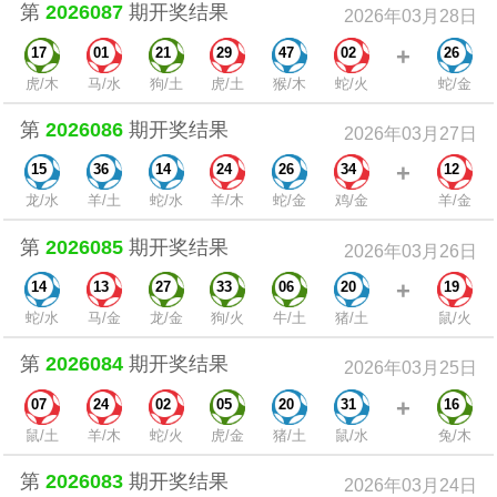
第
2026087
期开奖结果
2026年03月28日
+
17
01
21
29
47
02
26
虎/木
马/水
狗/土
虎/土
猴/木
蛇/火
蛇/金
第
2026086
期开奖结果
2026年03月27日
+
15
36
14
24
26
34
12
龙/水
羊/土
蛇/水
羊/木
蛇/金
鸡/金
羊/金
第
2026085
期开奖结果
2026年03月26日
+
14
13
27
33
06
20
19
蛇/水
马/金
龙/金
狗/火
牛/土
猪/土
鼠/火
第
2026084
期开奖结果
2026年03月25日
+
07
24
02
05
20
31
16
鼠/土
羊/木
蛇/火
虎/金
猪/土
鼠/水
兔/木
第
2026083
期开奖结果
2026年03月24日