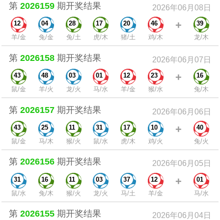
第
2026159
期开奖结果
2026年06月08日
+
12
04
28
17
20
46
39
羊/金
兔/金
兔/土
虎/木
猪/土
鸡/木
龙/木
第
2026158
期开奖结果
2026年06月07日
+
43
48
03
01
12
23
16
鼠/金
羊/火
龙/火
马/水
羊/金
猴/水
兔/木
第
2026157
期开奖结果
2026年06月06日
+
43
25
11
31
17
10
40
鼠/金
马/木
猴/火
鼠/水
虎/木
鸡/火
兔/火
第
2026156
期开奖结果
2026年06月05日
+
31
16
11
03
37
12
01
鼠/水
兔/木
猴/火
龙/火
马/土
羊/金
马/水
第
2026155
期开奖结果
2026年06月04日