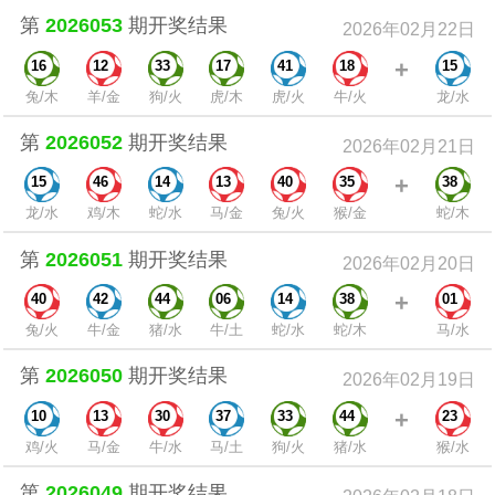
第
2026053
期开奖结果
2026年02月22日
+
16
12
33
17
41
18
15
兔/木
羊/金
狗/火
虎/木
虎/火
牛/火
龙/水
第
2026052
期开奖结果
2026年02月21日
+
15
46
14
13
40
35
38
龙/水
鸡/木
蛇/水
马/金
兔/火
猴/金
蛇/木
第
2026051
期开奖结果
2026年02月20日
+
40
42
44
06
14
38
01
兔/火
牛/金
猪/水
牛/土
蛇/水
蛇/木
马/水
第
2026050
期开奖结果
2026年02月19日
+
10
13
30
37
33
44
23
鸡/火
马/金
牛/水
马/土
狗/火
猪/水
猴/水
第
2026049
期开奖结果