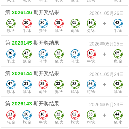
虎/土
兔/火
牛/土
牛/火
鼠/水
鸡/火
马/金
第
2026146
期开奖结果
2026年05月26日
+
11
30
20
19
05
16
42
猴/火
牛/水
猪/土
鼠/火
虎/金
兔/木
牛/金
第
2026145
期开奖结果
2026年05月25日
+
36
43
25
32
37
18
05
羊/土
鼠/金
马/木
猪/火
马/土
牛/火
虎/金
第
2026144
期开奖结果
2026年05月24日
+
47
31
29
33
22
26
43
猴/木
鼠/水
虎/土
狗/火
鸡/水
蛇/金
鼠/金
第
2026143
期开奖结果
2026年05月23日
+
13
26
18
32
02
33
44
马/金
蛇/金
牛/火
猪/火
蛇/火
狗/火
猪/水