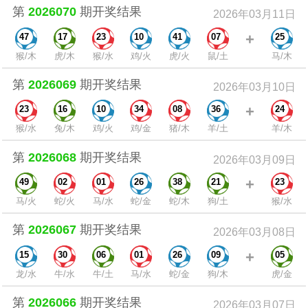
第
2026070
期开奖结果
2026年03月11日
+
47
17
23
10
41
07
25
猴/木
虎/木
猴/水
鸡/火
虎/火
鼠/土
马/木
第
2026069
期开奖结果
2026年03月10日
+
23
16
10
34
08
36
24
猴/水
兔/木
鸡/火
鸡/金
猪/木
羊/土
羊/木
第
2026068
期开奖结果
2026年03月09日
+
49
02
01
26
38
21
23
马/火
蛇/火
马/水
蛇/金
蛇/木
狗/土
猴/水
第
2026067
期开奖结果
2026年03月08日
+
15
30
06
01
26
09
05
龙/水
牛/水
牛/土
马/水
蛇/金
狗/木
虎/金
第
2026066
期开奖结果
2026年03月07日