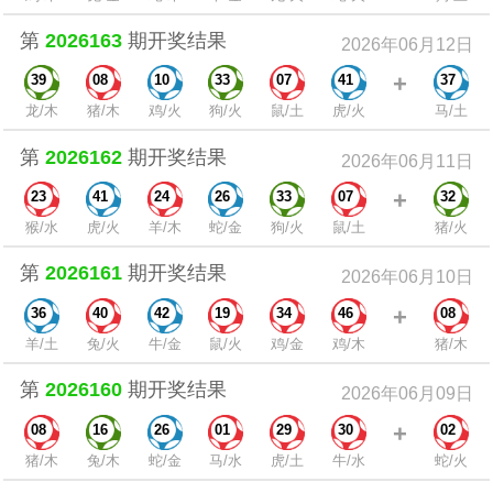
第
2026163
期开奖结果
2026年06月12日
+
39
08
10
33
07
41
37
龙/木
猪/木
鸡/火
狗/火
鼠/土
虎/火
马/土
第
2026162
期开奖结果
2026年06月11日
+
23
41
24
26
33
07
32
猴/水
虎/火
羊/木
蛇/金
狗/火
鼠/土
猪/火
第
2026161
期开奖结果
2026年06月10日
+
36
40
42
19
34
46
08
羊/土
兔/火
牛/金
鼠/火
鸡/金
鸡/木
猪/木
第
2026160
期开奖结果
2026年06月09日
+
08
16
26
01
29
30
02
猪/木
兔/木
蛇/金
马/水
虎/土
牛/水
蛇/火